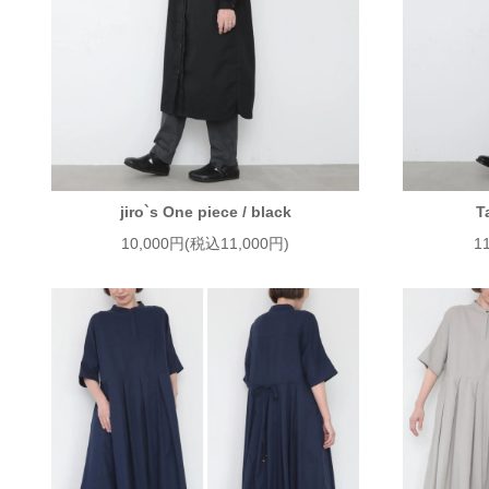
jiro`s One piece / black
T
10,000円(税込11,000円)
1