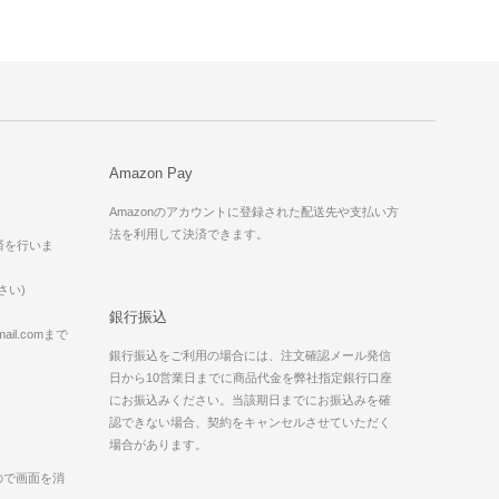
Amazon Pay
Amazonのアカウントに登録された配送先や支払い方
法を利用して決済できます。
済を行いま
さい)
銀行振込
il.comまで
銀行振込をご利用の場合には、注文確認メール発信
日から10営業日までに商品代金を弊社指定銀行口座
にお振込みください。当該期日までにお振込みを確
認できない場合、契約をキャンセルさせていただく
場合があります。
ので画面を消