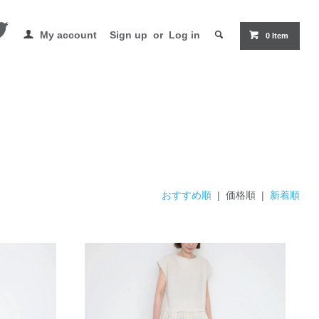
My account
Sign up
or
Log in
0 Item
おすすめ順
| 価格順 |
新着順