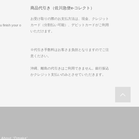
商品代引き（佐川急便e-コレクト）
お受け取りの際のお支払方法は、現金、クレジット
カード（分割払い可能）、デビットカードがご利用
 finish your o
いただけます。
※代引き手数料はお客さま負担となりますのでご注
意ください。
沖縄、離島の代引きはご利用できません。銀行振込
かクレジット支払いのみとさせていただきます。
About ‘Omake’