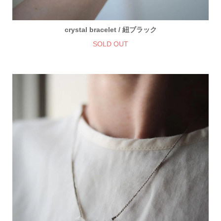
crystal bracelet / 紐ブラック
SOLD OUT