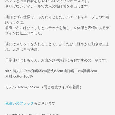
パンツとの重ね着をしやすいロングワンピースです。
さりげないディテールで大人の抜け感を演出します。
袖口はゴム仕様で、ふんわりとしたシルエットをキープしつつ着
脱もラクに。
前身ごろにはびっしりとステッチを施し、立体感と表情のあるデ
ザインに仕上げました。
裾にはスリットを入れることで、歩くたびに軽やかな動きが生ま
れ、足さばきも快適。
日常使いはもちろん、お出かけや旅行にもおすすめの一枚です。
size:着丈117cm身幅65cm裄丈82cm袖口幅11cm襟幅2cm
素材:cotton100%
モデル163cm,155cm （同じ着丈サイズを着用）
色違いのブラック
もございます