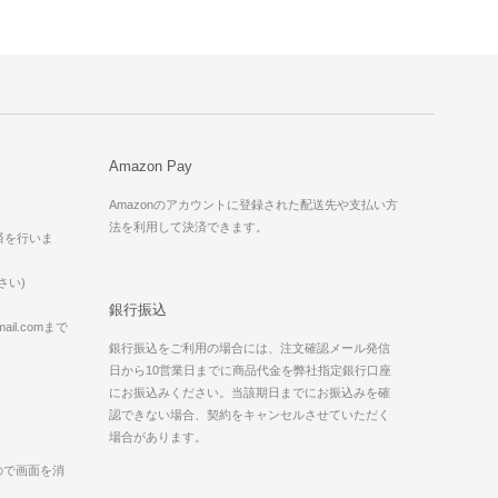
Amazon Pay
Amazonのアカウントに登録された配送先や支払い方
法を利用して決済できます。
済を行いま
さい)
銀行振込
il.comまで
銀行振込をご利用の場合には、注文確認メール発信
日から10営業日までに商品代金を弊社指定銀行口座
にお振込みください。当該期日までにお振込みを確
認できない場合、契約をキャンセルさせていただく
場合があります。
ので画面を消