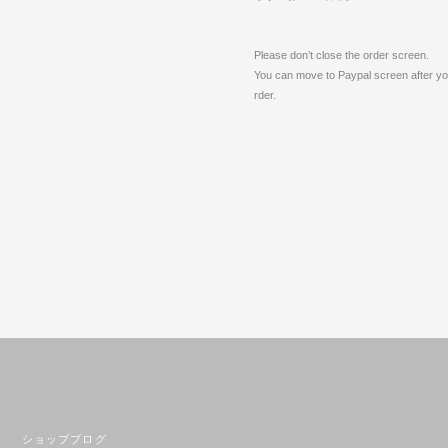
Please don’t close the order screen.
You can move to Paypal screen after you
rder.
ショップブログ