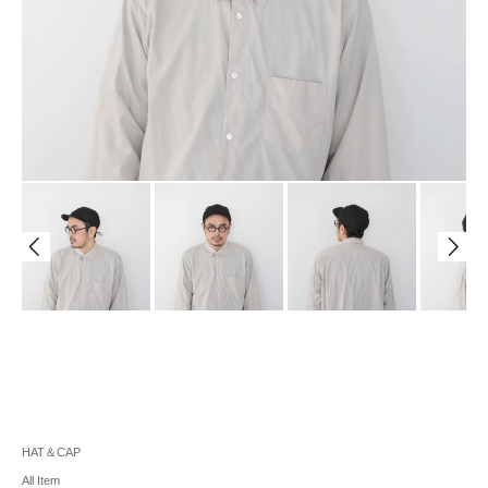
HAT＆CAP
All Item